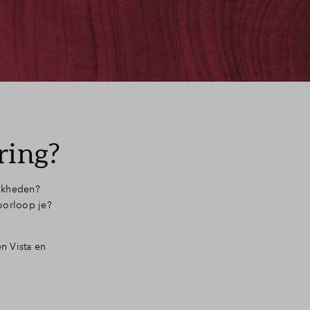
ring?
ijkheden?
oorloop je?
n Vista en