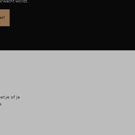
erwacht wordt.
er!
t je of je
e