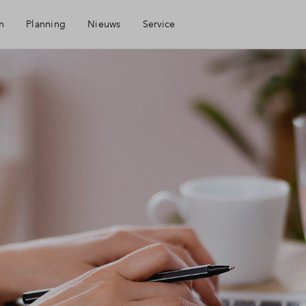
n
Planning
Nieuws
Service
Mijn Eigen Huis
Financiele check
Financiering
Toewijzing
Woning kopen