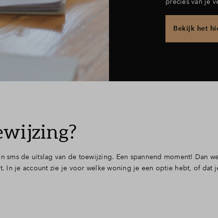
precies van je v
Bekijk het hi
ewijzing?
 én sms de uitslag van de toewijzing. Een spannend moment! Dan wee
In je account zie je voor welke woning je een optie hebt, of dat j