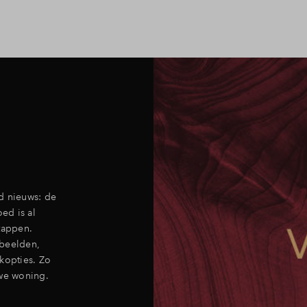
d nieuws: de
ed is al
tappen.
tbeelden,
kopties. Zo
uwe woning.