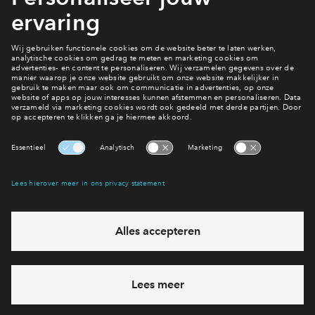
Deze website richt zich uitsluitend op Nederland en de
Nederlandse markt(en) tenzij anders is vermeld. Op deze
website, deze disclaimer en het privacy statement is
Nederlands recht van toepassing.
© 2022 BPD Europe BV
Interesse? Meld je dan snel aan
Hiermee blijf je op de hoogte van het belangrijkste nieuws en
eventuele projecten
Ja, ik wil mij aanmelden
Heb je een vraag en wil je direct antwoord? Bel ons op
088