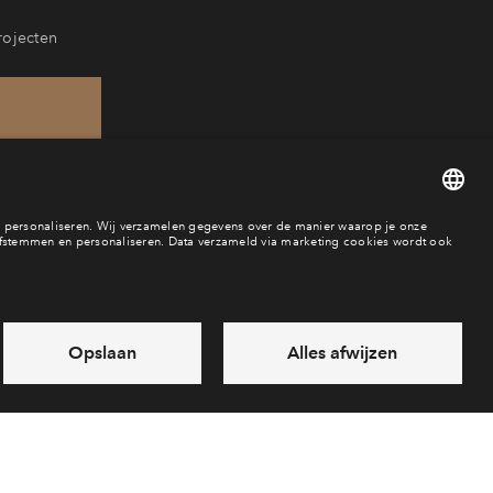
rojecten
18
baar