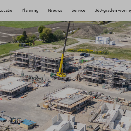
Locatie
Planning
Nieuws
Service
360-graden wonin
arheid
Mijn Eigen Huis
ingen
Financiele check
mheid
Financiering
Woning kopen
Veelgestelde vragen