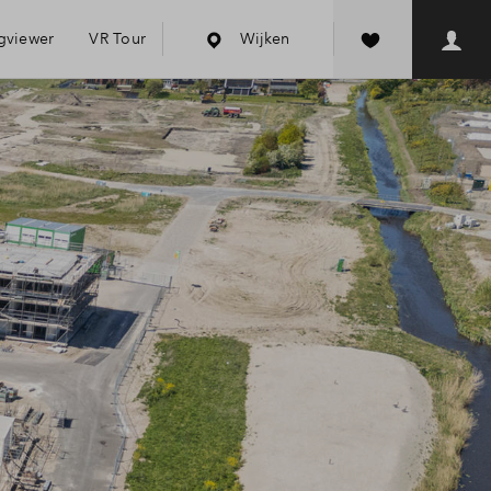
gviewer
VR Tour
Wijken