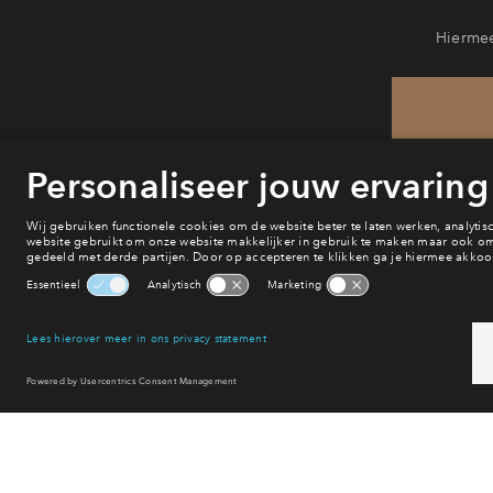
Hiermee
He
van