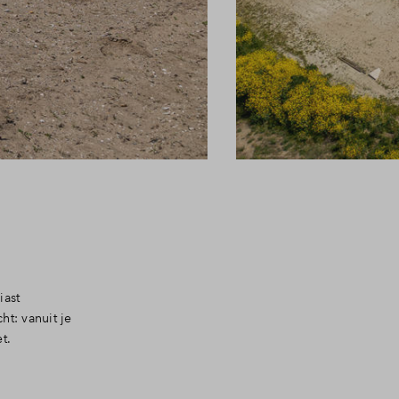
iast
t: vanuit je
t.