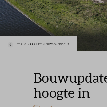
TERUG NAAR HET NIEUWSOVERZICHT
Bouwupdate
hoogte in
3 juli '26