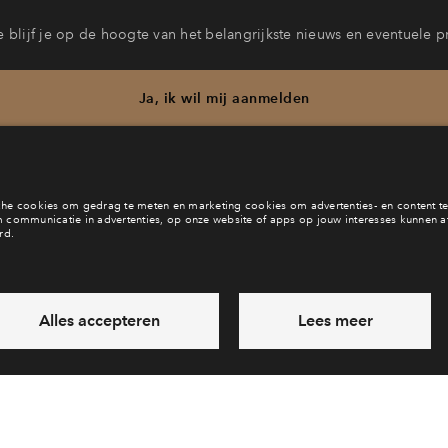
 blijf je op de hoogte van het belangrijkste nieuws en eventuele p
Ja, ik wil mij aanmelden
b je een vraag en wil je direct antwoord? Bel ons op
088 71 22 6
6 dagen per week beschikbaar (behalve tijdens feestdagen)
daag gesloten, maandag zijn we vanaf
09:00 uur weer bereik
via chat en telefoon
Laat een bericht achter
Veelgestelde vragen