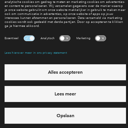
Benieuwd naar de woningen?
Bekijk het woningaanbod
Interesse? Meld je dan snel aan
Hiermee blijf je op de hoogte van het belangrijkste nieuws en
eventuele projecten
Ja, ik wil mij aanmelden
Heb je een vraag en wil je direct antwoord? Bel ons op
088
71 22 618
6 dagen per week beschikbaar (behalve tijdens
feestdagen)
vandaag van
10:00 - 13:00 uur