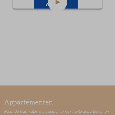
Accepteren
powered by
Usercentrics Consent
Management Platform
Appartementen
Naast de luxe watervilla's komen er ook riante appartementen