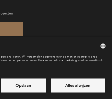
rojecten
18