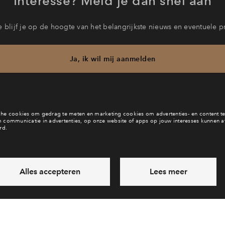
Interesse? Meld je dan snel aan
 blijf je op de hoogte van het belangrijkste nieuws en eventuele p
Ja, ik wil mij aanmelden
b je een vraag en wil je direct antwoord? Bel ons op
088 71 22 6
6 dagen per week beschikbaar (behalve tijdens feestdagen)
vandaag van
09:00 - 18:00 uur
via chat en telefoon