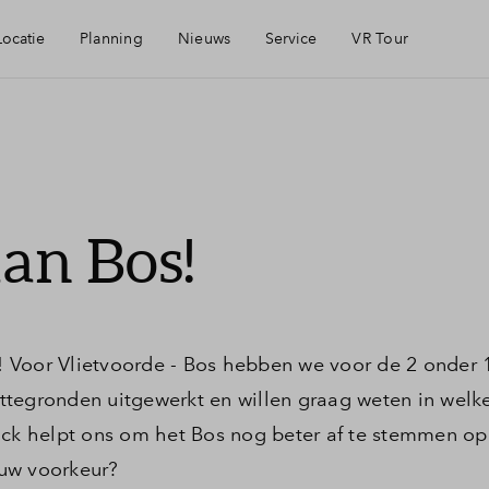
Locatie
Planning
Nieuws
Service
VR Tour
arheid
Mijn Eigen Huis
ingen
Financiele check
an Bos!
heid
Financiering
Woning kopen
 Voor Vlietvoorde - Bos hebben we voor de 2 onder 
tegronden uitgewerkt en willen graag weten in welke 
Toewijzing
ack helpt ons om het Bos nog beter af te stemmen op
uw voorkeur?