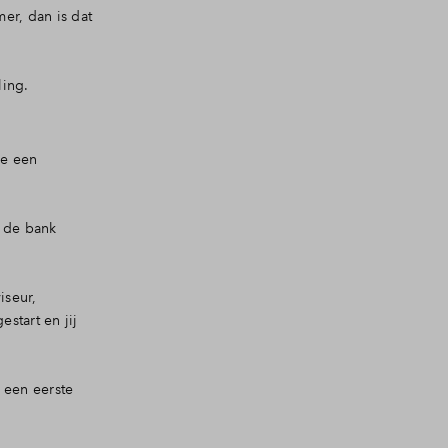
er, dan is dat
ing.
ie een
j de bank
iseur,
start en jij
 een eerste