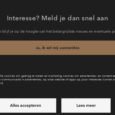
Interesse? Meld je dan snel aan
 blijf je op de hoogte van het belangrijkste nieuws en eventuele p
Ja, ik wil mij aanmelden
b je een vraag en wil je direct antwoord? Bel ons op
088 71 22 6
6 dagen per week beschikbaar (behalve tijdens feestdagen)
vandaag van
09:00 - 18:00 uur
via chat en telefoon