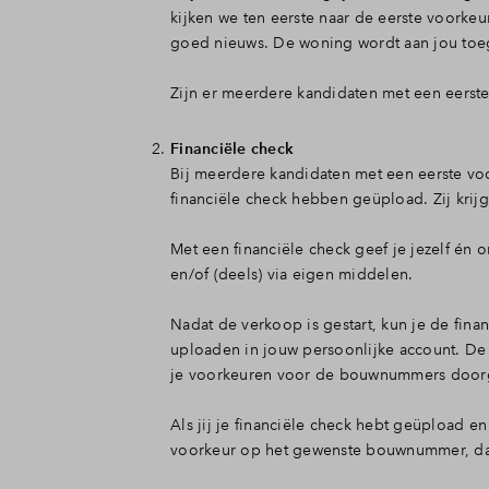
Veelgesteld
kijken we ten eerste naar de eerste voorke
goed nieuws. De woning wordt aan jou toe
Zijn er meerdere kandidaten met een eers
Contact
Financiële check
Bij meerdere kandidaten met een eerste vo
financiële check hebben geüpload. Zij krij
Met een financiële check geef je jezelf én 
en/of (deels) via eigen middelen.
Nadat de verkoop is gestart, kun je de finan
uploaden in jouw persoonlijke account. De m
je voorkeuren voor de bouwnummers doorg
Als jij je financiële check hebt geüpload e
voorkeur op het gewenste bouwnummer, da