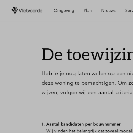
Omgeving
Plan
Nieuws
Ser
Ligging
Visie
Mijn Eigen H
De toewijzi
Bereikbaarheid
Wijken
Financiële c
Heb je je oog laten vallen op een n
Voorzieningen
Planning
Financiering
deze woning te bemachtigen. Om zo
wijzen, volgen wij een aantal criteria
Geschiedenis
Toewijzing
Experts aan het woord
Woning kop
Aantal kandidaten per bouwnummer
Wij vinden het belangrijk dat zoveel moge