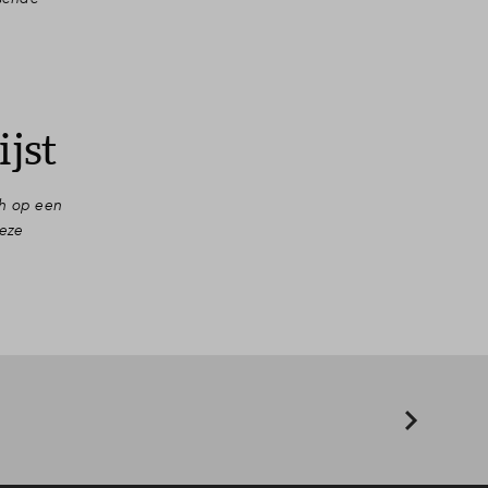
jst
h op een
deze