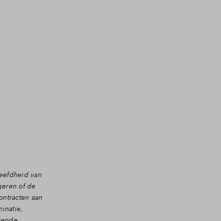
leefdheid van
geren of de
ontracten aan
inatie,
ssende