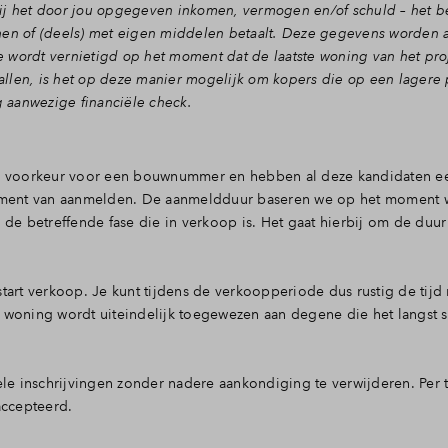
j – bij het door jou opgegeven inkomen, vermogen en/of schuld – het
en of (deels) met eigen middelen betaalt. Deze gegevens worden 
e wordt vernietigd op het moment dat de laatste woning van het proj
allen, is het op deze manier mogelijk om kopers die op een lagere 
g aanwezige financiële check.
te voorkeur voor een bouwnummer en hebben al deze kandidaten ee
oment van aanmelden. De aanmeldduur baseren we op het moment wa
de betreffende fase die in verkoop is. Het gaat hierbij om de duur
j start verkoop. Je kunt tijdens de verkoopperiode dus rustig de tij
woning wordt uiteindelijk toegewezen aan degene die het langst s
 inschrijvingen zonder nadere aankondiging te verwijderen. Per 
eaccepteerd.