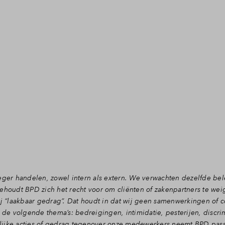
eger handelen, zowel intern als extern. We verwachten dezelfde be
ehoudt BPD zich het recht voor om cliënten of zakenpartners te wei
“laakbaar gedrag”. Dat houdt in dat wij geen samenwerkingen of c
 de volgende thema’s: bedreigingen, intimidatie, pesterijen, discrim
rgelijke acties of gedrag tegenover onze medewerkers neemt BPD pa