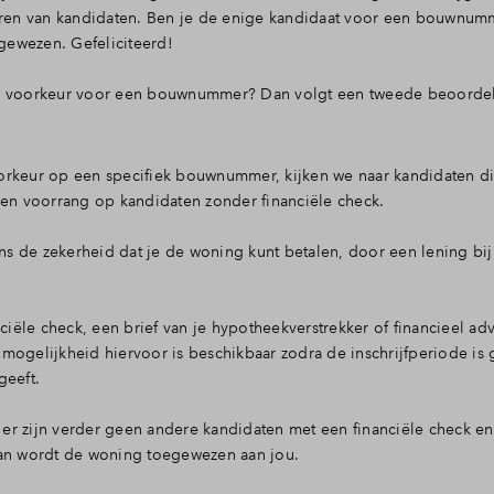
e vragen
uren van kandidaten. Ben je de enige kandidaat voor een bouwnumm
gewezen. Gefeliciteerd!
te voorkeur voor een bouwnummer? Dan volgt een tweede beoordel
orkeur op een specifiek bouwnummer, kijken we naar kandidaten d
gen voorrang op kandidaten zonder financiële check.
ons de zekerheid dat je de woning kunt betalen, door een lening bi
ciële check, een brief van je hypotheekverstrekker of financieel adv
ogelijkheid hiervoor is beschikbaar zodra de inschrijfperiode is ge
eeft.
n er zijn verder geen andere kandidaten met een financiële check en
n wordt de woning toegewezen aan jou.