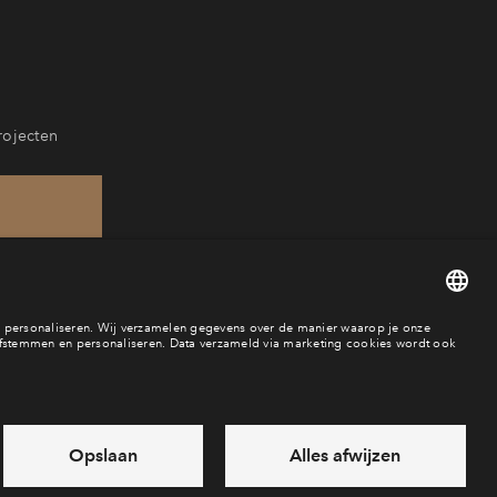
rojecten
18