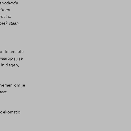
 benodigde
alleen
ect is
plek staan,
n financiële
arop jij je
 in dagen,
d nemen om je
taat
toekomstig