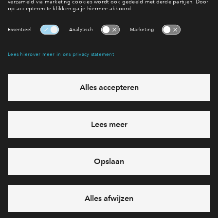
Benieuwd naar de woningen?
Bekijk het woningaanbod
Interesse? Meld je dan snel aan
Hiermee blijf je op de hoogte van het belangrijkste nieuws en
eventuele projecten
Ja, ik wil mij aanmelden
Heb je een vraag en wil je direct antwoord? Bel ons op
088
71 22 618
6 dagen per week beschikbaar (behalve tijdens
feestdagen)
vandaag van
09:00 - 18:00 uur
via chat en telefoon